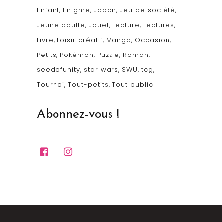
Enfant
Enigme
Japon
Jeu de société
Jeune adulte
Jouet
Lecture
Lectures
Livre
Loisir créatif
Manga
Occasion
Petits
Pokémon
Puzzle
Roman
seedofunity
star wars
SWU
tcg
Tournoi
Tout-petits
Tout public
Abonnez-vous !