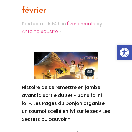
février
Posted at 15:52h
in
Événements
by
Antoine Soustre
Ouvrir la
Histoire de se remettre en jambe
avant la sortie du set « Sans foi ni
loi », Les Pages du Donjon organise
un tournoi scellé en 1v1 sur le set « Les
Secrets du pouvoir ».