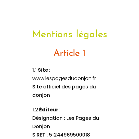
Mentions légales
Article 1
1.1
Site
:
www.lespagesdudonjon.fr
Site officiel des pages du
donjon
1.2
Éditeur
:
Désignation : Les Pages du
Donjon
SIRET : 51244969500018