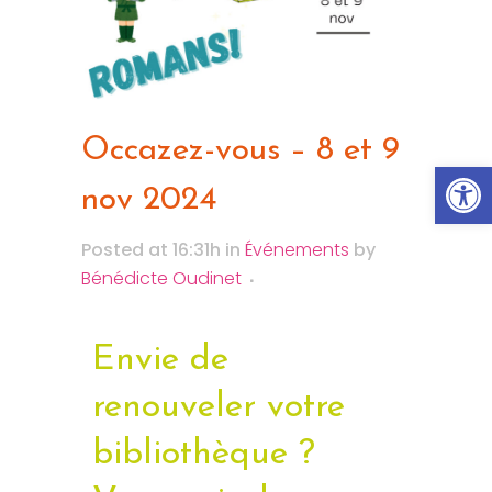
Occazez-vous – 8 et 9
Ouvrir la
nov 2024
Posted at 16:31h
in
Événements
by
Bénédicte Oudinet
Envie de
renouveler votre
bibliothèque ?