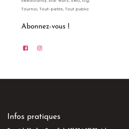
seedofunity
star wars
SWU
tcg
Tournoi
Tout-petits
Tout public
Abonnez-vous !
Infos pratiques