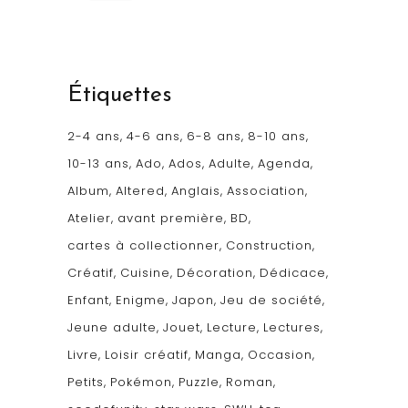
Étiquettes
2-4 ans
4-6 ans
6-8 ans
8-10 ans
10-13 ans
Ado
Ados
Adulte
Agenda
Album
Altered
Anglais
Association
Atelier
avant première
BD
cartes à collectionner
Construction
Créatif
Cuisine
Décoration
Dédicace
Enfant
Enigme
Japon
Jeu de société
Jeune adulte
Jouet
Lecture
Lectures
Livre
Loisir créatif
Manga
Occasion
Petits
Pokémon
Puzzle
Roman