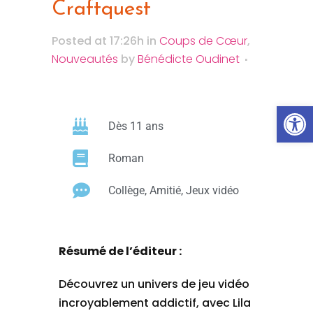
Craftquest
Posted at 17:26h
in
Coups de Cœur
,
Nouveautés
by
Bénédicte Oudinet
Ouvrir la
Dès 11 ans
Roman
Collège, Amitié, Jeux vidéo
Résumé de l’éditeur :
Découvrez un univers de jeu vidéo
incroyablement addictif, avec Lila