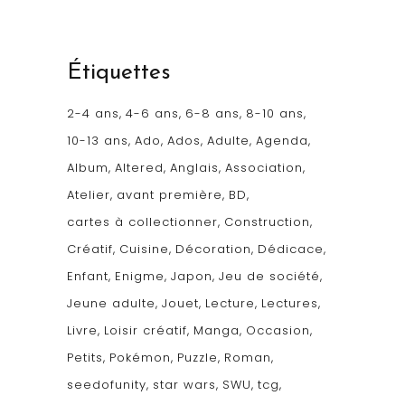
Étiquettes
2-4 ans
4-6 ans
6-8 ans
8-10 ans
10-13 ans
Ado
Ados
Adulte
Agenda
Album
Altered
Anglais
Association
Atelier
avant première
BD
cartes à collectionner
Construction
Créatif
Cuisine
Décoration
Dédicace
Enfant
Enigme
Japon
Jeu de société
Jeune adulte
Jouet
Lecture
Lectures
Livre
Loisir créatif
Manga
Occasion
Petits
Pokémon
Puzzle
Roman
seedofunity
star wars
SWU
tcg