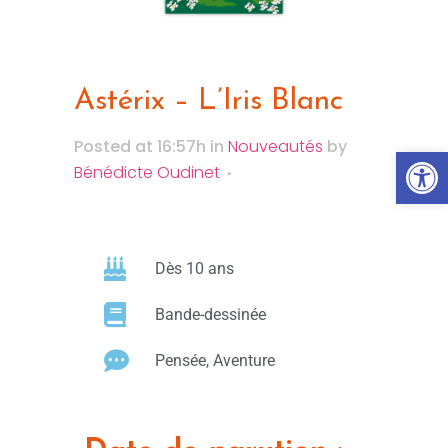
Astérix – L’Iris Blanc
Posted at 16:57h
in
Nouveautés
by
Ouvrir la
Bénédicte Oudinet
Dès 10 ans
Bande-dessinée
Pensée, Aventure