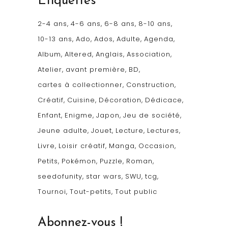
Étiquettes
2-4 ans
4-6 ans
6-8 ans
8-10 ans
10-13 ans
Ado
Ados
Adulte
Agenda
Album
Altered
Anglais
Association
Atelier
avant première
BD
cartes à collectionner
Construction
Créatif
Cuisine
Décoration
Dédicace
Enfant
Enigme
Japon
Jeu de société
Jeune adulte
Jouet
Lecture
Lectures
Livre
Loisir créatif
Manga
Occasion
Petits
Pokémon
Puzzle
Roman
seedofunity
star wars
SWU
tcg
Tournoi
Tout-petits
Tout public
Abonnez-vous !